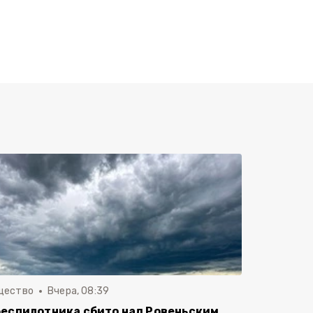
щество
Вчера, 08:39
беспилотника сбито над Ровеньским