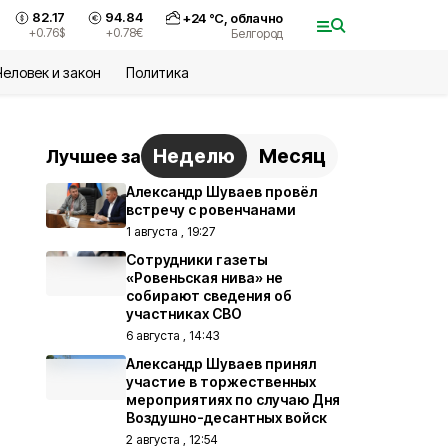
82.17
94.84
+
24
°С,
облачно
+0.76
$
+0.78
€
Белгород
Человек и закон
Политика
Неделю
Месяц
Лучшее за
Александр Шуваев провёл
встречу с ровенчанами
1 августа , 19:27
Сотрудники газеты
«Ровеньская нива» не
собирают сведения об
участниках СВО
6 августа , 14:43
Александр Шуваев принял
участие в торжественных
мероприятиях по случаю Дня
Воздушно-десантных войск
2 августа , 12:54