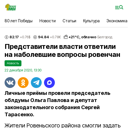
80 лет Победы
Новости
Статьи
Культура
Экономика
82.17
94.84
+
21
°С,
облачно
+0.76
$
+0.78
€
Белгород
Представители власти ответили
на наболевшие вопросы ровенчан
Новость
22 декабря 2020, 13:30
Личные приёмы провели председатель
облдумы Ольга Павлова и депутат
законодательного собрания Сергей
Тарасенко.
Жители Ровеньского района смогли задать