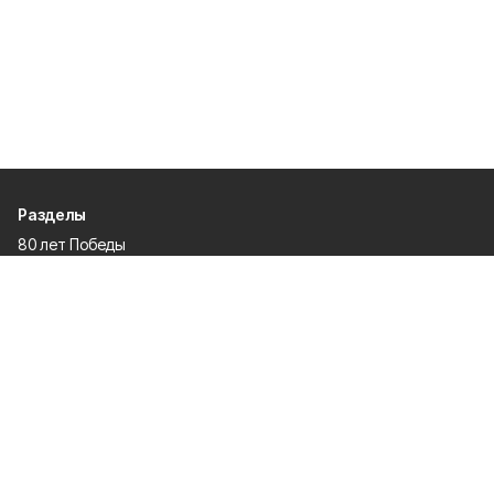
Разделы
80 лет Победы
Новости
Статьи
Культура
Экономика
Официально
Спорт
Общество
Газета