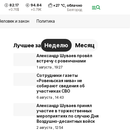
82.17
94.84
+
27
°С,
облачно
+0.76
$
+0.78
€
Белгород
Человек и закон
Политика
Неделю
Месяц
Лучшее за
Александр Шуваев провёл
встречу с ровенчанами
1 августа , 19:27
Сотрудники газеты
«Ровеньская нива» не
собирают сведения об
участниках СВО
6 августа , 14:43
Александр Шуваев принял
участие в торжественных
мероприятиях по случаю Дня
Воздушно-десантных войск
2 августа , 12:54