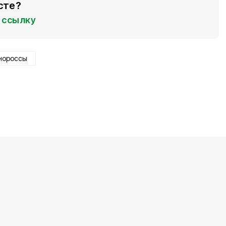
сте?
ссылку
нороссы