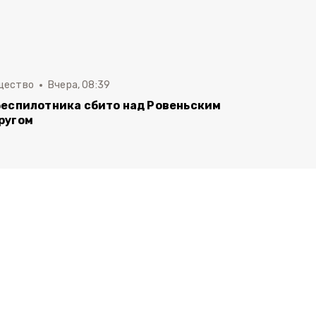
щество
Вчера, 08:39
беспилотника сбито над Ровеньским
ругом