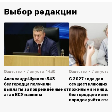
Выбор редакции
Общество
7 августа , 14:30
Общество
7 августа , 
Александр Шуваев: 543
С 2027 года для
белгородца получили
осуществляющих ух
выплаты за повреждённые от
пожилыми и инвал
атак ВСУ машины
белгородцев измен
порядок учёта ста