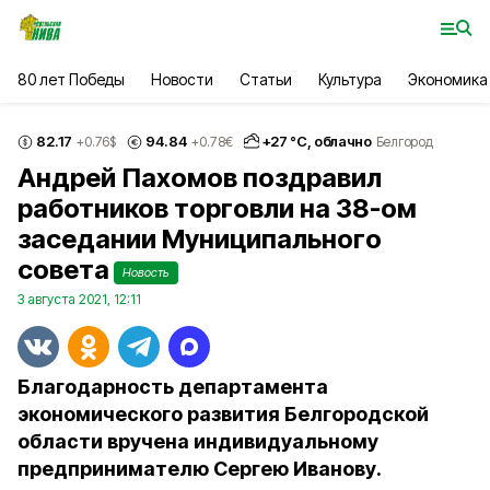
80 лет Победы
Новости
Статьи
Культура
Экономика
82.17
94.84
+
27
°С,
облачно
+0.76
$
+0.78
€
Белгород
Андрей Пахомов поздравил
работников торговли на 38-ом
заседании Муниципального
совета
Новость
3 августа 2021, 12:11
Благодарность департамента
экономического развития Белгородской
области вручена индивидуальному
предпринимателю Сергею Иванову.