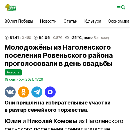
80 лет Победы
Новости
Статьи
Культура
Экономика
81.41
94.06
+
25
°С,
ясно
+0.48
$
+0.87
€
Белгород
Молодожёны из Наголенского
поселения Ровеньского района
проголосовали в день свадьбы
Новость
18 сентября 2021, 15:29
Они пришли на избирательные участки
в разгар семейного торжества.
Юлия
и
Николай Комовы
из Наголенского
сельского поселения приняли участие