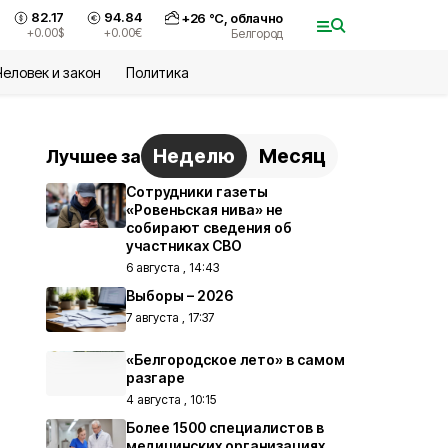
82.17
94.84
+
26
°С,
облачно
+0.00
$
+0.00
€
Белгород
Человек и закон
Политика
Неделю
Месяц
Лучшее за
Сотрудники газеты
«Ровеньская нива» не
собирают сведения об
участниках СВО
6 августа , 14:43
Выборы – 2026
7 августа , 17:37
«Белгородское лето» в самом
разгаре
4 августа , 10:15
Более 1500 специалистов в
медицинских организациях