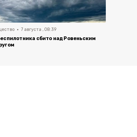
щество
7 августа , 08:39
беспилотника сбито над Ровеньским
ругом