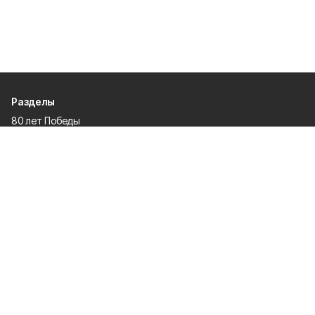
Разделы
80 лет Победы
Новости
Статьи
Культура
Экономика
Официально
Спорт
Общество
Газета
Политика
Человек и закон