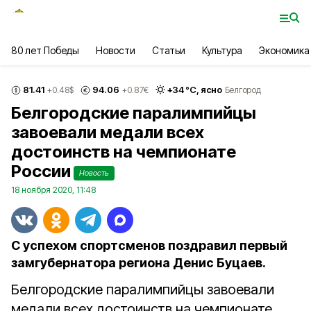
80 лет Победы
Новости
Статьи
Культура
Экономика
81.41
94.06
+
34
°С,
ясно
+0.48
$
+0.87
€
Белгород
Белгородские паралимпийцы
завоевали медали всех
достоинств на чемпионате
России
Новость
18 ноября 2020, 11:48
С успехом спортсменов поздравил первый
замгубернатора региона Денис Буцаев.
Белгородские паралимпийцы завоевали
медали всех достоинств на чемпионате