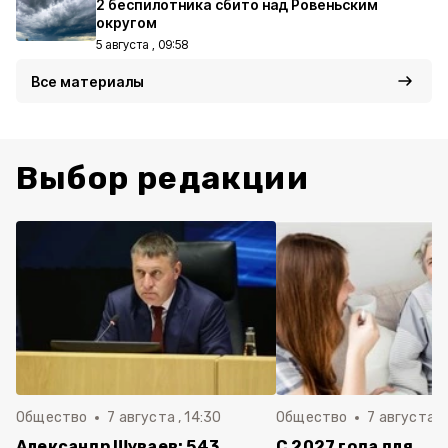
2 беспилотника сбито над Ровеньским
округом
5 августа , 09:58
Все материалы
Выбор редакции
Общество
7 августа , 14:30
Общество
7 августа , 
Александр Шуваев: 543
С 2027 года для