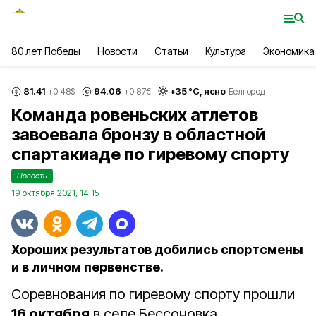
80 лет Победы
Новости
Статьи
Культура
Экономика
81.41
94.06
+
35
°С,
ясно
+0.48
$
+0.87
€
Белгород
Команда ровеньских атлетов
завоевала бронзу в областной
спартакиаде по гиревому спорту
Новость
19 октября 2021, 14:15
Хороших результатов добились спортсмены
и в личном первенстве.
Соревнования по гиревому спорту прошли
16 октября
в селе Бессоновка