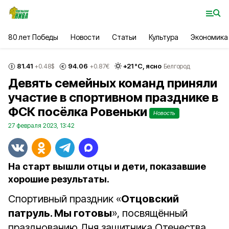
80 лет Победы
Новости
Статьи
Культура
Экономика
81.41
94.06
+
21
°С,
ясно
+0.48
$
+0.87
€
Белгород
Девять семейных команд приняли
участие в спортивном празднике в
ФСК посёлка Ровеньки
Новость
27 февраля 2023, 13:42
На старт вышли отцы и дети, показавшие
хорошие результаты.
Спортивный праздник «
Отцовский
патруль. Мы готовы
», посвящённый
празднованию Дня защитника Отечества,