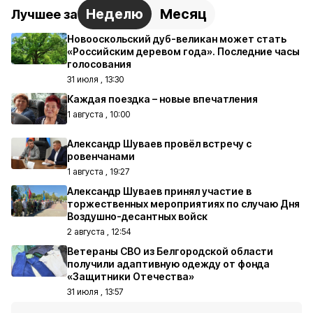
Неделю
Месяц
Лучшее за
Новооскольский дуб-великан может стать
«Российским деревом года». Последние часы
голосования
31 июля , 13:30
Каждая поездка – новые впечатления
1 августа , 10:00
Александр Шуваев провёл встречу с
ровенчанами
1 августа , 19:27
Александр Шуваев принял участие в
торжественных мероприятиях по случаю Дня
Воздушно-десантных войск
2 августа , 12:54
Ветераны СВО из Белгородской области
получили адаптивную одежду от фонда
«Защитники Отечества»
31 июля , 13:57