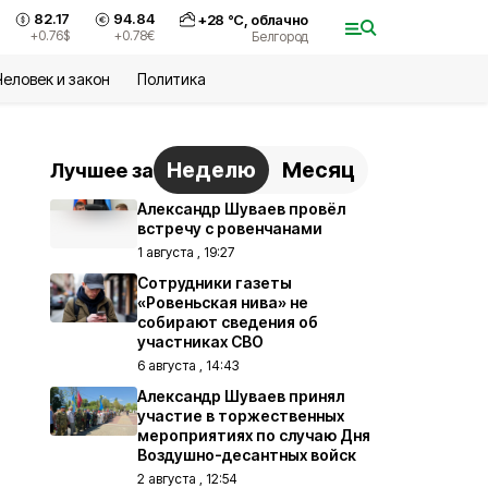
82.17
94.84
+
28
°С,
облачно
+0.76
$
+0.78
€
Белгород
Человек и закон
Политика
Неделю
Месяц
Лучшее за
Александр Шуваев провёл
встречу с ровенчанами
1 августа , 19:27
Сотрудники газеты
«Ровеньская нива» не
собирают сведения об
участниках СВО
6 августа , 14:43
Александр Шуваев принял
участие в торжественных
мероприятиях по случаю Дня
Воздушно-десантных войск
2 августа , 12:54