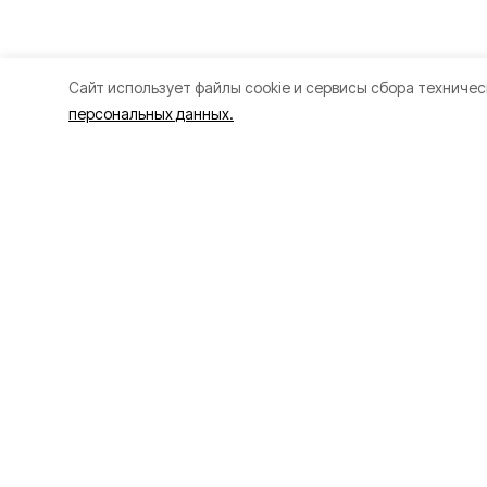
Cайт использует файлы cookie и сервисы сбора техничес
персональных данных.
Разделы
О прое
80 лет Победы
Об изда
Новости
Правила
Статьи
Рекламо
Культура
Политик
Экономика
Официально
Спорт
Общество