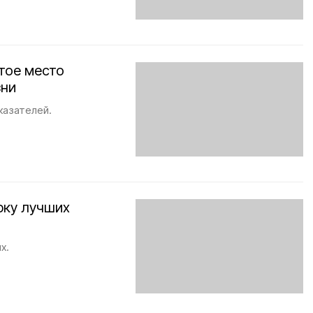
тое место
зни
казателей.
рку лучших
х.