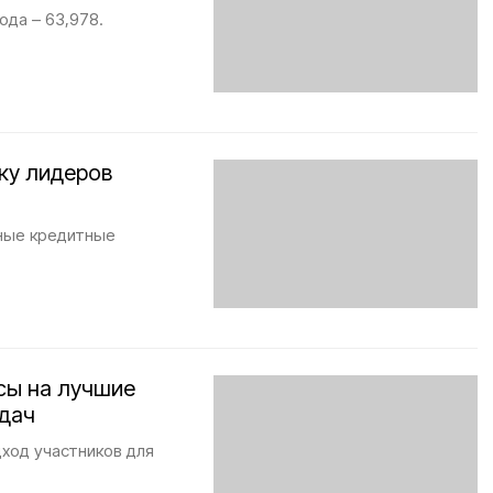
ода – 63,978.
ку лидеров
ьные кредитные
сы на лучшие
дач
ход участников для