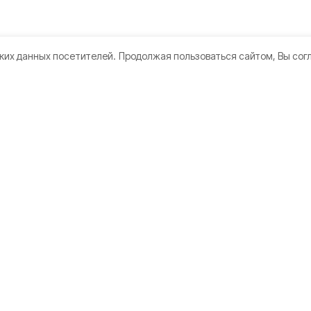
ких данных посетителей.
Продолжая пользоваться сайтом, Вы сог
кте
Мы в соцсетях
нии
 использования
дателям
а конфиденциальности