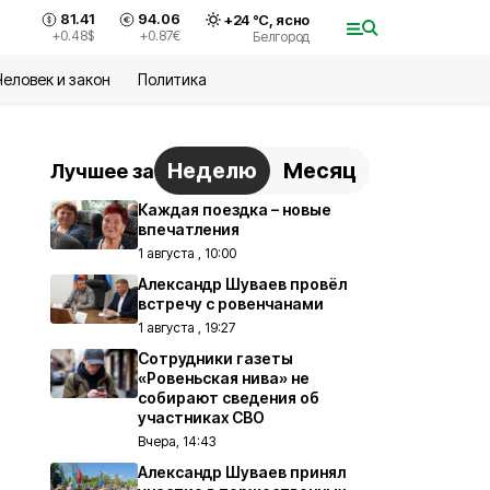
81.41
94.06
+
24
°С,
ясно
+0.48
$
+0.87
€
Белгород
Человек и закон
Политика
Неделю
Месяц
Лучшее за
Каждая поездка – новые
впечатления
1 августа , 10:00
Александр Шуваев провёл
встречу с ровенчанами
1 августа , 19:27
Сотрудники газеты
«Ровеньская нива» не
собирают сведения об
участниках СВО
Вчера, 14:43
Александр Шуваев принял