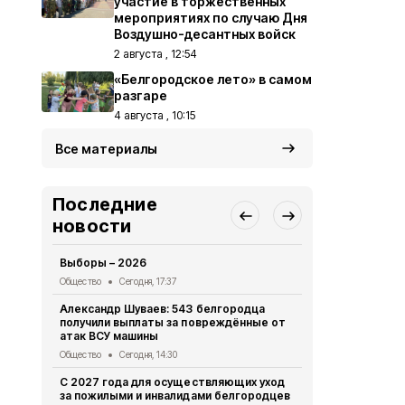
участие в торжественных
мероприятиях по случаю Дня
Воздушно-десантных войск
2 августа , 12:54
«Белгородское лето» в самом
разгаре
4 августа , 10:15
Все материалы
Последние
новости
Выборы – 2026
«Древо быти
нашего земл
Общество
Сегодня, 17:37
Общество
Вч
Александр Шуваев: 543 белгородца
получили выплаты за повреждённые от
Преодолева
атак ВСУ машины
Общество
Вч
Общество
Сегодня, 14:30
«Прометей»
С 2027 года для осуществляющих уход
волонтёрск
за пожилыми и инвалидами белгородцев
делает сел