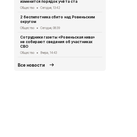
изменится порядок учёта ста
Общество
Вч
Общество
Сегодня, 13:42
Владимир П
2 беспилотника сбито над Ровеньским
встречу с 
округом
Общество
5 
Общество
Сегодня, 08:39
Жители Бел
Сотрудники газеты «Ровеньская нива»
более 475 т
не собирают сведения об участниках
МФЦ
СВО
Общество
5 
Общество
Вчера, 14:43
Все новости