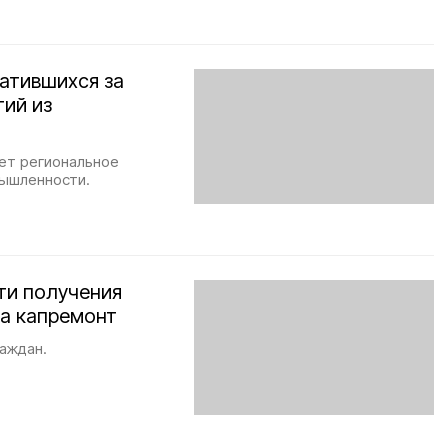
атившихся за
ий из
ет региональное
мышленности.
ти получения
на капремонт
аждан.