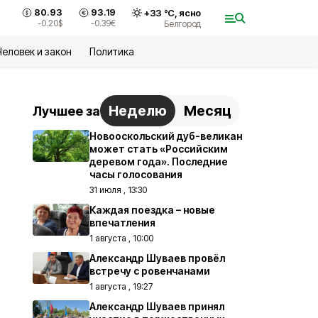
80.93
93.19
+
33
°С,
ясно
-0.20
$
-0.39
€
Белгород
Человек и закон
Политика
Неделю
Месяц
Лучшее за
Новооскольский дуб-великан
может стать «Российским
деревом года». Последние
часы голосования
31 июля , 13:30
Каждая поездка – новые
впечатления
1 августа , 10:00
Александр Шуваев провёл
встречу с ровенчанами
1 августа , 19:27
Александр Шуваев принял