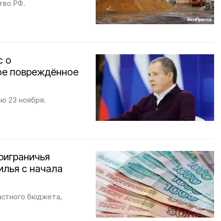
тво РФ.
с о
ое повреждённое
ю 23 ноября.
приграничья
илья с начала
ластного бюджета,