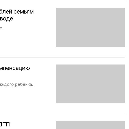
ублей семьям
аводе
е.
омпенсацию
аждого ребёнка.
 ДТП