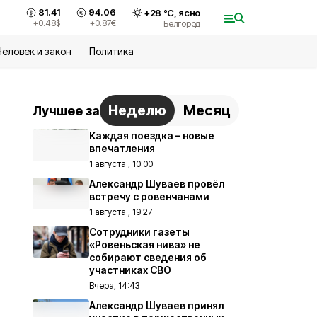
81.41
94.06
+
28
°С,
ясно
+0.48
$
+0.87
€
Белгород
Человек и закон
Политика
Неделю
Месяц
Лучшее за
Каждая поездка – новые
впечатления
1 августа , 10:00
Александр Шуваев провёл
встречу с ровенчанами
1 августа , 19:27
Сотрудники газеты
«Ровеньская нива» не
собирают сведения об
участниках СВО
Вчера, 14:43
Александр Шуваев принял