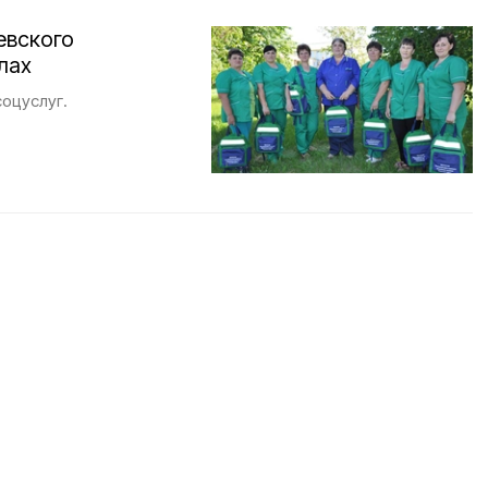
евского
лах
оцуслуг.