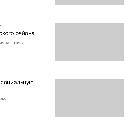
я
ского района
чей линии.
 социальную
ом.