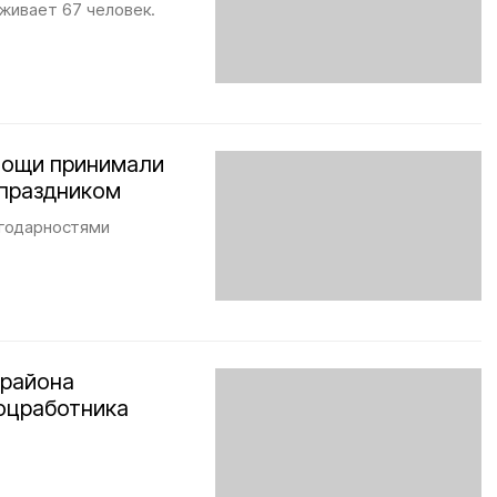
живает 67 человек.
мощи принимали
 праздником
агодарностями
 района
оцработника