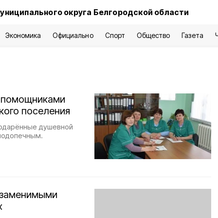
униципального округа Белгородской области
Экономика
Официально
Спорт
Общество
Газета
и помощниками
кого поселения
 одарённые душевной
 подопечным.
езаменимыми
х