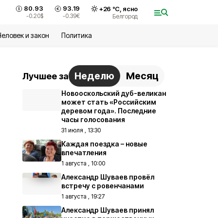
80.93
93.19
+
26
°С,
ясно
-0.20
$
-0.39
€
Белгород
Человек и закон
Политика
Неделю
Месяц
Лучшее за
Новооскольский дуб-великан
может стать «Российским
деревом года». Последние
часы голосования
31 июля , 13:30
Каждая поездка – новые
впечатления
1 августа , 10:00
Александр Шуваев провёл
встречу с ровенчанами
1 августа , 19:27
Александр Шуваев принял