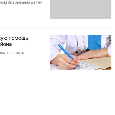
сном пребывании детей
скую помощь
айона
знательность