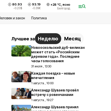
80.93
93.19
+
28
°С,
ясно
-0.20
$
-0.39
€
Белгород
Человек и закон
Политика
Неделю
Месяц
Лучшее за
Новооскольский дуб-великан
может стать «Российским
деревом года». Последние
часы голосования
31 июля , 13:30
Каждая поездка – новые
впечатления
1 августа , 10:00
Александр Шуваев провёл
встречу с ровенчанами
1 августа , 19:27
Александр Шуваев принял