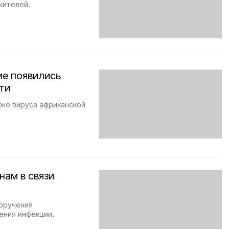
жителей.
ие появились
ти
еже вируса африканской
ам в связи
оручения
ения инфекции.