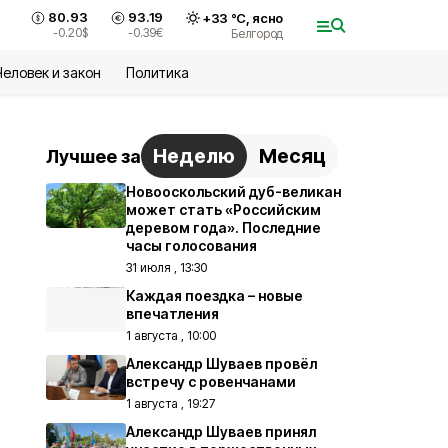
80.93
93.19
+
33
°С,
ясно
-0.20
$
-0.39
€
Белгород
Человек и закон
Политика
Неделю
Месяц
Лучшее за
Новооскольский дуб-великан
может стать «Российским
деревом года». Последние
часы голосования
31 июля , 13:30
Каждая поездка – новые
впечатления
1 августа , 10:00
Александр Шуваев провёл
встречу с ровенчанами
1 августа , 19:27
Александр Шуваев принял