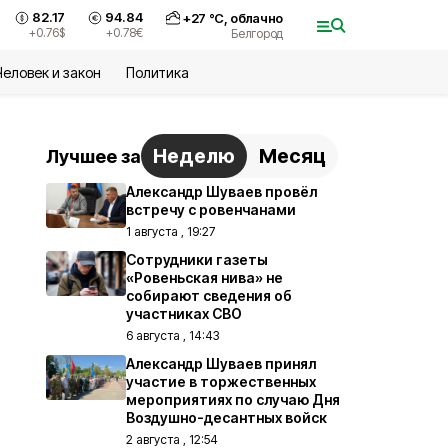
82.17
94.84
+
27
°С,
облачно
+0.76
$
+0.78
€
Белгород
Человек и закон
Политика
Неделю
Месяц
Лучшее за
Александр Шуваев провёл
встречу с ровенчанами
1 августа , 19:27
Сотрудники газеты
«Ровеньская нива» не
собирают сведения об
участниках СВО
6 августа , 14:43
Александр Шуваев принял
участие в торжественных
мероприятиях по случаю Дня
Воздушно-десантных войск
2 августа , 12:54