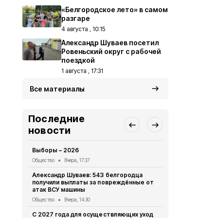
«Белгородское лето» в самом
разгаре
4 августа , 10:15
Александр Шуваев посетил
Ровеньский округ с рабочей
поездкой
1 августа , 17:31
Все материалы
Последние
новости
Выборы – 2026
«Древо быти
нашего земл
Общество
Вчера, 17:37
Общество
6 
Александр Шуваев: 543 белгородца
получили выплаты за повреждённые от
Преодолева
атак ВСУ машины
Общество
6 
Общество
Вчера, 14:30
«Прометей»
С 2027 года для осуществляющих уход
волонтёрск