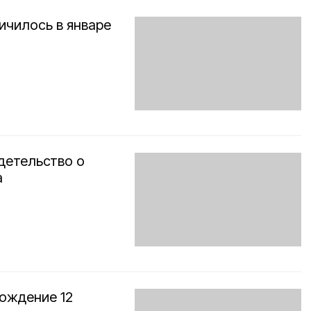
ичилось в январе
детельство о
а
рождение 12