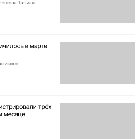
региона Татьяна
ичилось в марте
альчиков.
истрировали трёх
м месяце