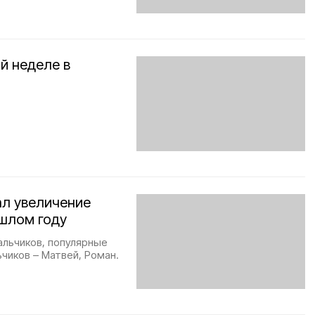
й неделе в
ал увеличение
ошлом году
альчиков, популярные
ьчиков – Матвей, Роман.