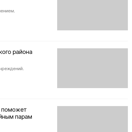
нением.
кого района
учреждений.
» поможет
ейным парам