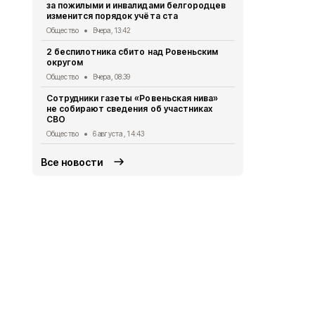
за пожилыми и инвалидами белгородцев
делает сел
изменится порядок учёта ста
Общество
6 
Общество
Вчера, 13:42
Владимир П
2 беспилотника сбито над Ровеньским
встречу с 
округом
Общество
5 
Общество
Вчера, 08:39
Жители Бел
Сотрудники газеты «Ровеньская нива»
более 475 т
не собирают сведения об участниках
МФЦ
СВО
Общество
5 
Общество
6 августа , 14:43
Все новости