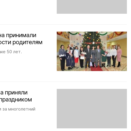
на принимали
ости родителям
ке 50 лет.
а приняли
 праздником
и за многолетний