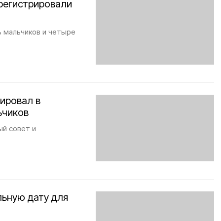
регистрировали
ь мальчиков и четыре
ировал в
ьчиков
ый совет и
льную дату для