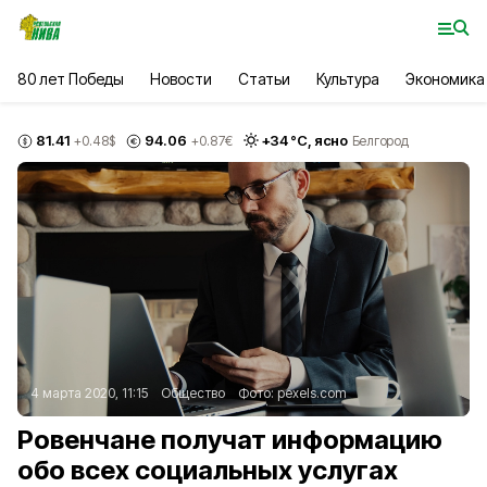
80 лет Победы
Новости
Статьи
Культура
Экономика
81.41
94.06
+
34
°С,
ясно
+0.48
$
+0.87
€
Белгород
4 марта 2020, 11:15
Общество
Фото:
pexels.com
Ровенчане получат информацию
обо всех социальных услугах