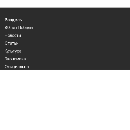
Разделы
80 лет Победы
Новости
Статьи
Культура
Экономика
Официально
Спорт
Общество
Газета
Политика
Человек и закон
О проекте
Об издании