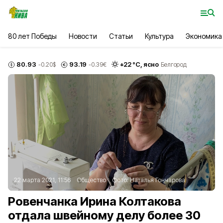
80 лет Победы
Новости
Статьи
Культура
Экономика
80.93
93.19
+
22
°С,
ясно
-0.20
$
-0.39
€
Белгород
22 марта 2021, 11:56
Общество
Фото:
Наталья Гончарова
Ровенчанка Ирина Колтакова
отдала швейному делу более 30