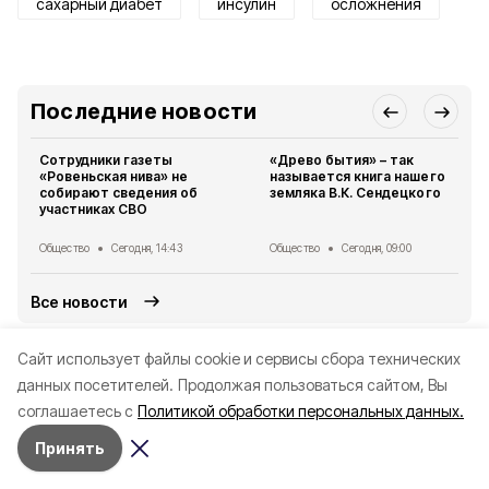
сахарный диабет
инсулин
осложнения
Последние новости
Сотрудники газеты
«Древо бытия» – так
«Ровеньская нива» не
называется книга нашего
собирают сведения об
земляка В.К. Сендецкого
участниках СВО
Общество
Сегодня, 14:43
Общество
Сегодня, 09:00
Все новости
Читайте также
Cайт использует файлы cookie и сервисы сбора технических
данных посетителей.
Продолжая пользоваться сайтом, Вы
соглашаетесь с
Политикой обработки персональных данных.
Принять