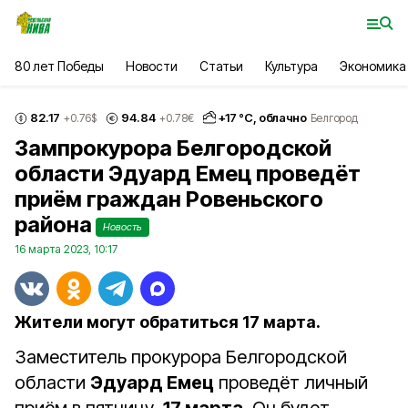
80 лет Победы
Новости
Статьи
Культура
Экономика
82.17
94.84
+
17
°С,
облачно
+0.76
$
+0.78
€
Белгород
Зампрокурора Белгородской
области Эдуард Емец проведёт
приём граждан Ровеньского
района
Новость
16 марта 2023, 10:17
Жители могут обратиться 17 марта.
Заместитель прокурора Белгородской
области
Эдуард Емец
проведёт личный