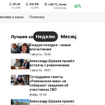
81.41
94.06
+
24
°С,
ясно
+0.48
$
+0.87
€
Белгород
Человек и закон
Политика
Неделю
Месяц
Лучшее за
Каждая поездка – новые
впечатления
1 августа , 10:00
Александр Шуваев провёл
встречу с ровенчанами
1 августа , 19:27
Сотрудники газеты
«Ровеньская нива» не
собирают сведения об
участниках СВО
Вчера, 14:43
Александр Шуваев принял