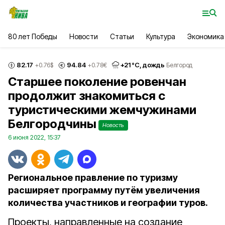
80 лет Победы
Новости
Статьи
Культура
Экономика
82.17
94.84
+
21
°С,
дождь
+0.76
$
+0.78
€
Белгород
Старшее поколение ровенчан
продолжит знакомиться с
туристическими жемчужинами
Белгородчины
Новость
6 июня 2022, 15:37
Региональное правление по туризму
расширяет программу путём увеличения
количества участников и географии туров.
Проекты, направленные на создание