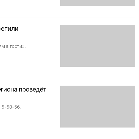
сетили
м в гости».
егиона проведёт
 5-58-56.