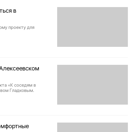
ться в
ому проекту для
 Алексеевском
кта «К соседям в
авом Гладковым.
комфортные