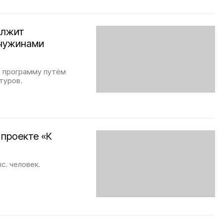
олжит
мчужинами
т программу путём
туров.
 проекте «К
с. человек.