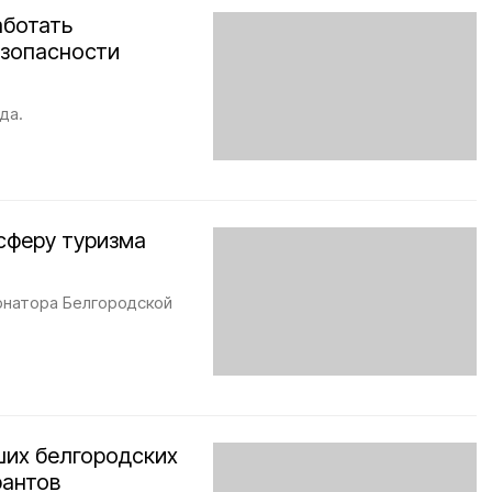
аботать
езопасности
да.
сферу туризма
рнатора Белгородской
ших белгородских
рантов