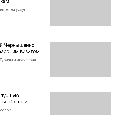
икам
нителей услуг.
ий Чернышенко
рабочим визитом
«Туризм и индустрия
а лучшую
ой области
 собор.