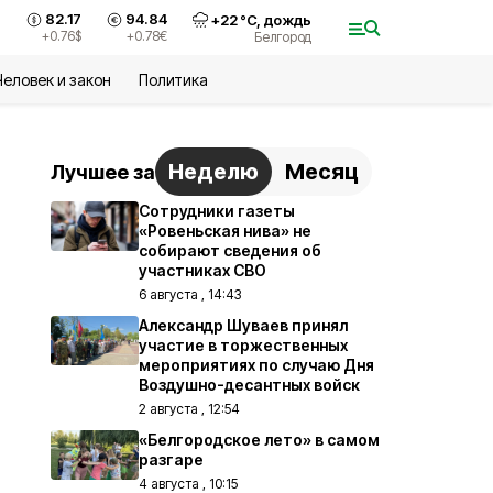
82.17
94.84
+
22
°С,
дождь
+0.76
$
+0.78
€
Белгород
Человек и закон
Политика
Неделю
Месяц
Лучшее за
Сотрудники газеты
«Ровеньская нива» не
собирают сведения об
участниках СВО
6 августа , 14:43
Александр Шуваев принял
участие в торжественных
мероприятиях по случаю Дня
Воздушно-десантных войск
2 августа , 12:54
«Белгородское лето» в самом
разгаре
4 августа , 10:15