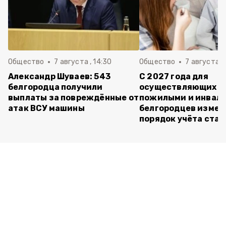
Общество
7 августа , 14:30
Общество
7 августа , 
Александр Шуваев: 543
С 2027 года для
белгородца получили
осуществляющих ух
выплаты за повреждённые от
пожилыми и инвал
атак ВСУ машины
белгородцев измен
порядок учёта ста