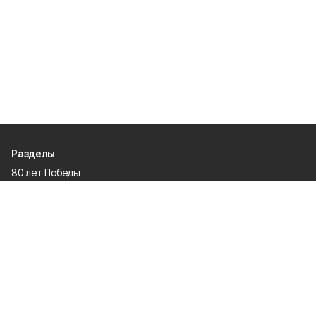
Разделы
80 лет Победы
Новости
Статьи
Культура
Экономика
Официально
Спорт
Общество