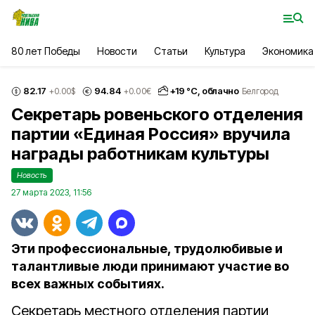
80 лет Победы
Новости
Статьи
Культура
Экономика
82.17
94.84
+
19
°С,
облачно
+0.00
$
+0.00
€
Белгород
Секретарь ровеньского отделения
партии «Единая Россия» вручила
награды работникам культуры
Новость
27 марта 2023, 11:56
Эти профессиональные, трудолюбивые и
талантливые люди принимают участие во
всех важных событиях.
Секретарь местного отделения партии