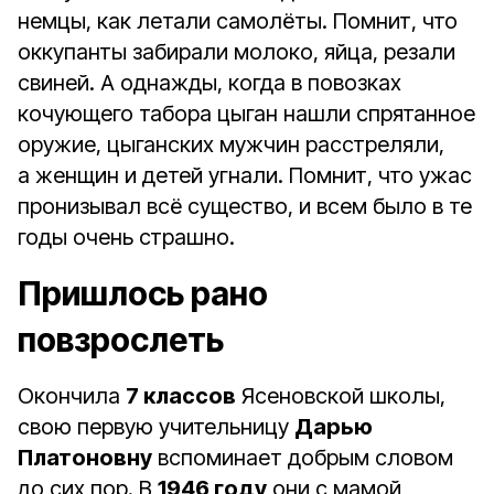
немцы, как летали самолёты. Помнит, что
оккупанты забирали молоко, яйца, резали
свиней. А однажды, когда в повозках
кочующего табора цыган нашли спрятанное
оружие, цыганских мужчин расстреляли,
а женщин и детей угнали. Помнит, что ужас
пронизывал всё существо, и всем было в те
годы очень страшно.
Пришлось рано
повзрослеть
Окончила
7 классов
Ясеновской школы,
свою первую учительницу
Дарью
Платоновну
вспоминает добрым словом
до сих пор. В
1946 году
они с мамой