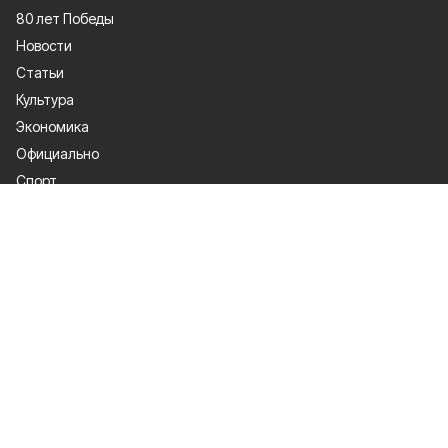
80 лет Победы
Новости
Статьи
Культура
Экономика
Официально
Спорт
Общество
Газета
Политика
Человек и закон
О проекте
Об издании
Правила использования
Рекламодателям
Политика конфиденциальности