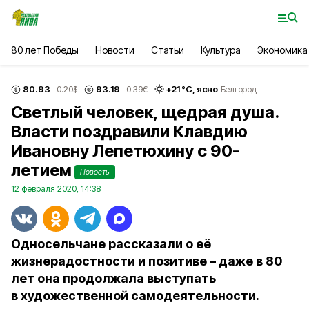
80 лет Победы
Новости
Статьи
Культура
Экономика
80.93
93.19
+
21
°С,
ясно
-0.20
$
-0.39
€
Белгород
Светлый человек, щедрая душа.
Власти поздравили Клавдию
Ивановну Лепетюхину с 90-
летием
Новость
12 февраля 2020, 14:38
Односельчане рассказали о её
жизнерадостности и позитиве – даже в 80
лет она продолжала выступать
в художественной самодеятельности.