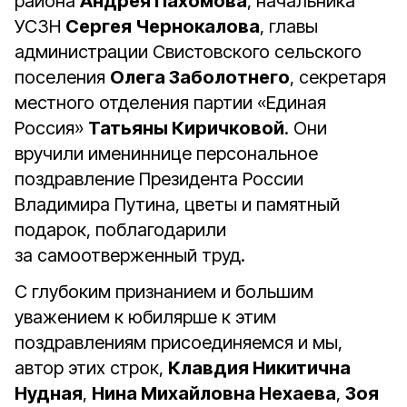
района
Андрея Пахомова
, начальника
УСЗН
Сергея Чернокалова
, главы
администрации Свистовского сельского
поселения
Олега Заболотнего
, секретаря
местного отделения партии «Единая
Россия»
Татьяны Киричковой
. Они
вручили имениннице персональное
поздравление Президента России
Владимира Путина, цветы и памятный
подарок, поблагодарили
за самоотверженный труд.
С глубоким признанием и большим
уважением к юбилярше к этим
поздравлениям присоединяемся и мы,
автор этих строк,
Клавдия Никитична
Нудная
,
Нина Михайловна Нехаева
,
Зоя