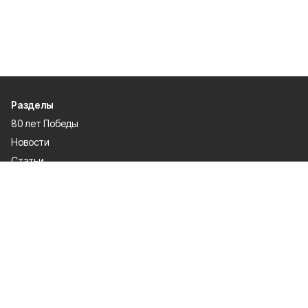
Разделы
80 лет Победы
Новости
Статьи
Культура
Экономика
Официально
Спорт
Общество
Газета
Политика