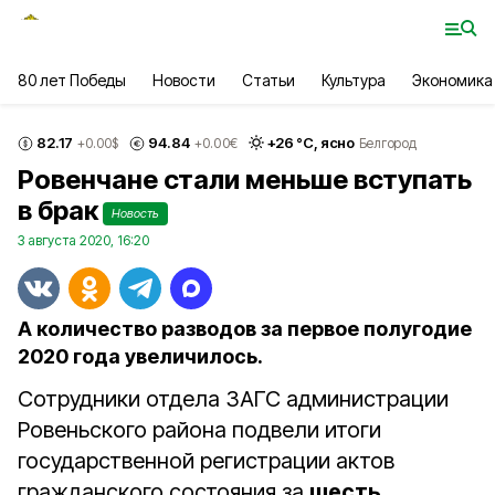
80 лет Победы
Новости
Статьи
Культура
Экономика
82.17
94.84
+
26
°С,
ясно
+0.00
$
+0.00
€
Белгород
Ровенчане стали меньше вступать
в брак
Новость
3 августа 2020, 16:20
А количество разводов за первое полугодие
2020 года увеличилось.
Сотрудники отдела ЗАГС администрации
Ровеньского района подвели итоги
государственной регистрации актов
гражданского состояния за
шесть