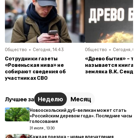
Общество
Сегодня, 14:43
Общество
Сегодня, 09
Сотрудники газеты
«Древо бытия» – та
«Ровеньская нива» не
называется книга 
собирают сведения об
земляка В.К. Сенде
участниках СВО
Неделю
Месяц
Лучшее за
Новооскольский дуб-великан может стать
«Российским деревом года». Последние часы
голосования
31 июля , 13:30
Каждая поездка – новые впечатления