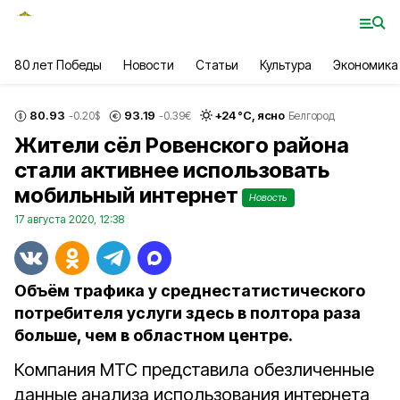
80 лет Победы
Новости
Статьи
Культура
Экономика
80.93
93.19
+
24
°С,
ясно
-0.20
$
-0.39
€
Белгород
Жители сёл Ровенского района
стали активнее использовать
мобильный интернет
Новость
17 августа 2020, 12:38
Объём трафика у среднестатистического
потребителя услуги здесь в полтора раза
больше, чем в областном центре.
Компания МТС представила обезличенные
данные анализа использования интернета