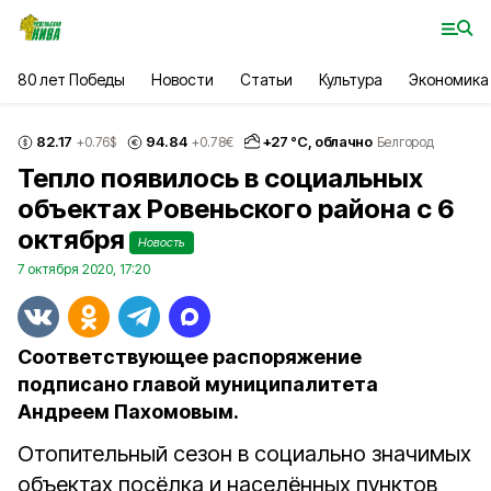
80 лет Победы
Новости
Статьи
Культура
Экономика
82.17
94.84
+
27
°С,
облачно
+0.76
$
+0.78
€
Белгород
Тепло появилось в социальных
объектах Ровеньского района с 6
октября
Новость
7 октября 2020, 17:20
Соответствующее распоряжение
подписано главой муниципалитета
Андреем Пахомовым.
Отопительный сезон в социально значимых
объектах посёлка и населённых пунктов