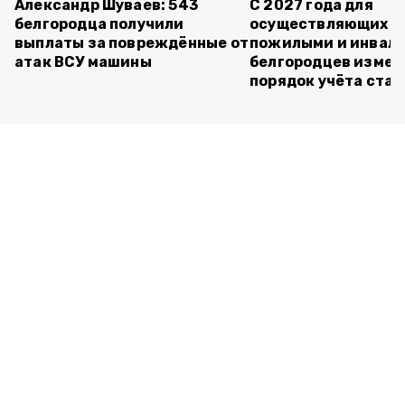
Александр Шуваев: 543
С 2027 года для
белгородца получили
осуществляющих ух
выплаты за повреждённые от
пожилыми и инвал
атак ВСУ машины
белгородцев измен
порядок учёта ста