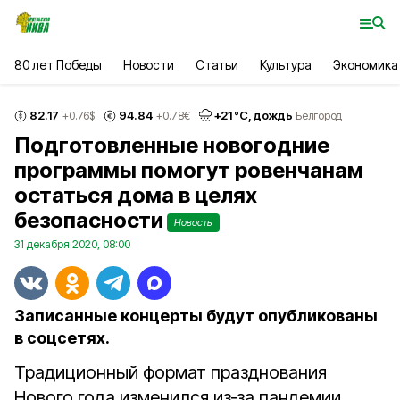
80 лет Победы
Новости
Статьи
Культура
Экономика
82.17
94.84
+
21
°С,
дождь
+0.76
$
+0.78
€
Белгород
Подготовленные новогодние
программы помогут ровенчанам
остаться дома в целях
безопасности
Новость
31 декабря 2020, 08:00
Записанные концерты будут опубликованы
в соцсетях.
Традиционный формат празднования
Нового года изменился из‑за пандемии.