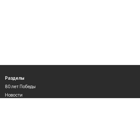
Разделы
80 лет Победы
Новости
Статьи
Культура
Экономика
Официально
Спорт