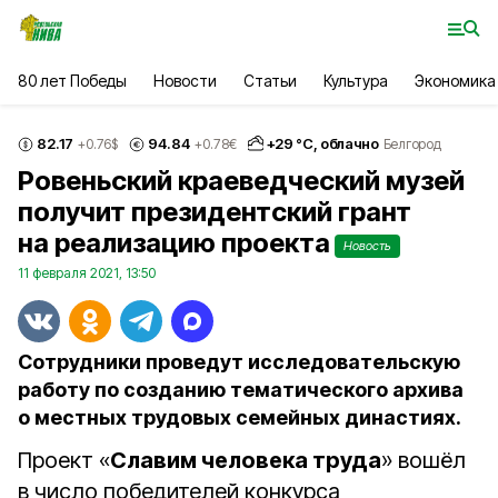
80 лет Победы
Новости
Статьи
Культура
Экономика
82.17
94.84
+
29
°С,
облачно
+0.76
$
+0.78
€
Белгород
Ровеньский краеведческий музей
получит президентский грант
на реализацию проекта
Новость
11 февраля 2021, 13:50
Сотрудники проведут исследовательскую
работу по созданию тематического архива
о местных трудовых семейных династиях.
Проект «
Славим человека труда
» вошёл
в число победителей конкурса