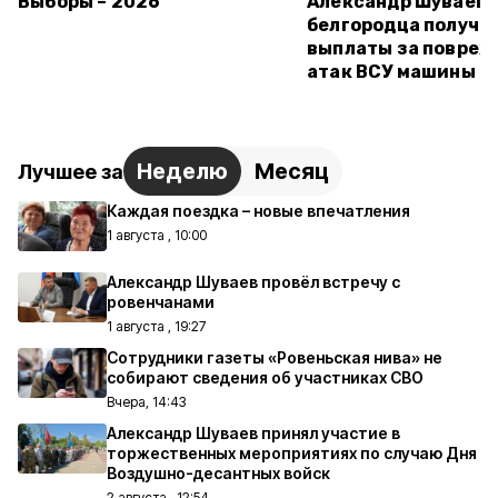
Выборы – 2026
Александр Шуваев:
белгородца получи
выплаты за повреж
атак ВСУ машины
Неделю
Месяц
Лучшее за
Каждая поездка – новые впечатления
1 августа , 10:00
Александр Шуваев провёл встречу с
ровенчанами
1 августа , 19:27
Сотрудники газеты «Ровеньская нива» не
собирают сведения об участниках СВО
Вчера, 14:43
Александр Шуваев принял участие в
торжественных мероприятиях по случаю Дня
Воздушно-десантных войск
2 августа , 12:54