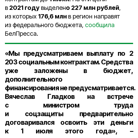
в
2021 году
выделен
о 227 млн рублей
,
из которых
176,6 млн
в регион направят
из федерального бюджета,
сообщила
БелПресса.
«Мы предусматриваем выплату по
2
203 социальным контрактам
. Средства
уже заложены в бюджет,
дополнительного
финансирования не предусматривается.
Вячеслав Гладков на встрече
с министром труда
и соцзащиты предварительно
договаривался освоить эти деньги
к 1 июля этого года», –