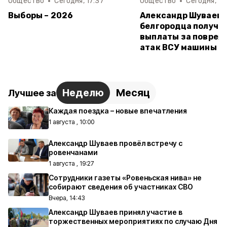
Общество
Сегодня, 17:37
Общество
Сегодня, 14
Выборы – 2026
Александр Шуваев:
белгородца получи
выплаты за повреж
атак ВСУ машины
Неделю
Месяц
Лучшее за
Каждая поездка – новые впечатления
1 августа , 10:00
Александр Шуваев провёл встречу с
ровенчанами
1 августа , 19:27
Сотрудники газеты «Ровеньская нива» не
собирают сведения об участниках СВО
Вчера, 14:43
Александр Шуваев принял участие в
торжественных мероприятиях по случаю Дня