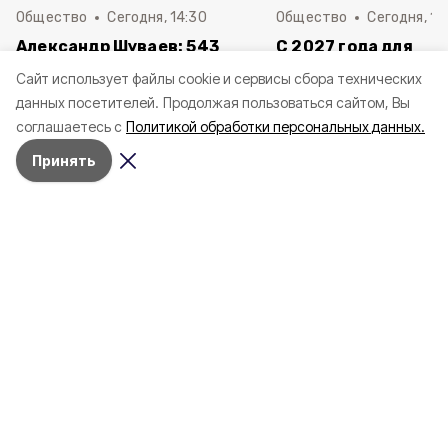
Общество
Сегодня, 14:30
Общество
Сегодня, 13
Александр Шуваев: 543
С 2027 года для
белгородца получили
осуществляющих ух
Cайт использует файлы cookie и сервисы сбора технических
выплаты за повреждённые от
пожилыми и инвал
данных посетителей.
Продолжая пользоваться сайтом, Вы
атак ВСУ машины
белгородцев измен
соглашаетесь с
Политикой обработки персональных данных.
порядок учёта ста
Принять
Сегодня, 13:42
Общество
Фото:
belregion.ru