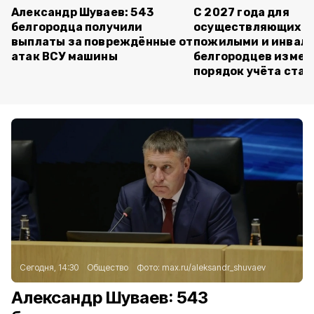
Александр Шуваев: 543
С 2027 года для
белгородца получили
осуществляющих ух
выплаты за повреждённые от
пожилыми и инвал
атак ВСУ машины
белгородцев измен
порядок учёта ста
Сегодня, 14:30
Общество
Фото:
max.ru/aleksandr_shuvaev
Александр Шуваев: 543