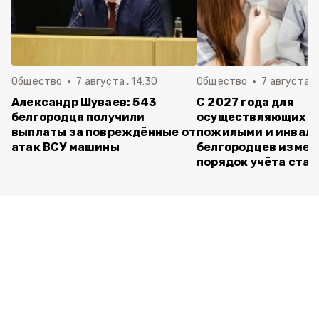
Общество
7 августа , 14:30
Общество
7 августа , 
Александр Шуваев: 543
С 2027 года для
белгородца получили
осуществляющих ух
выплаты за повреждённые от
пожилыми и инвал
атак ВСУ машины
белгородцев измен
порядок учёта ста