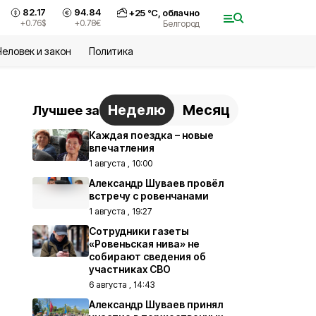
82.17
94.84
+
25
°С,
облачно
+0.76
$
+0.78
€
Белгород
Человек и закон
Политика
Неделю
Месяц
Лучшее за
Каждая поездка – новые
впечатления
1 августа , 10:00
Александр Шуваев провёл
встречу с ровенчанами
1 августа , 19:27
Сотрудники газеты
«Ровеньская нива» не
собирают сведения об
участниках СВО
6 августа , 14:43
Александр Шуваев принял