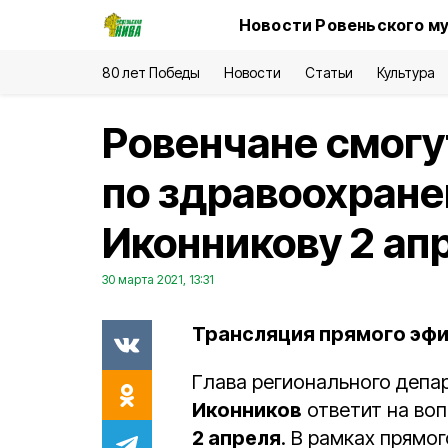
Новости Ровеньского му
80 лет Победы
Новости
Статьи
Культура
Ровенчане смогу
по здравоохран
Иконникову 2 ап
30 марта 2021, 13:31
Трансляция прямого эфир
Глава регионального депа
Иконников
ответит на во
2 апреля
. В рамках прямо