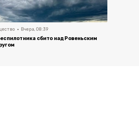
щество
Вчера, 08:39
беспилотника сбито над Ровеньским
ругом