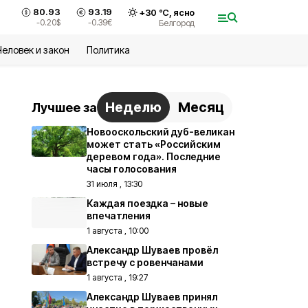
80.93
93.19
+
30
°С,
ясно
-0.20
$
-0.39
€
Белгород
Человек и закон
Политика
Неделю
Месяц
Лучшее за
Новооскольский дуб-великан
может стать «Российским
деревом года». Последние
часы голосования
31 июля , 13:30
Каждая поездка – новые
впечатления
1 августа , 10:00
Александр Шуваев провёл
встречу с ровенчанами
1 августа , 19:27
Александр Шуваев принял