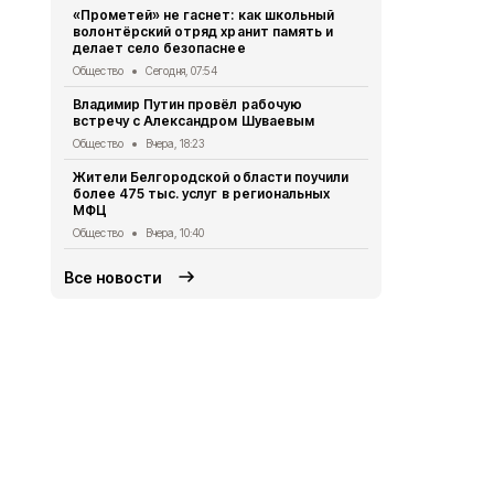
летом
«Прометей» не гаснет: как школьный
волонтёрский отряд хранит память и
Общество
Вч
делает село безопаснее
2 беспилот
Общество
Сегодня, 07:54
округом
Владимир Путин провёл рабочую
Общество
Вч
встречу с Александром Шуваевым
Татьяна Ки
Общество
Вчера, 18:23
отключении
Жители Белгородской области поучили
Общество
Вч
более 475 тыс. услуг в региональных
МФЦ
«Белгородс
Общество
Вчера, 10:40
Общество
4 
Все новости