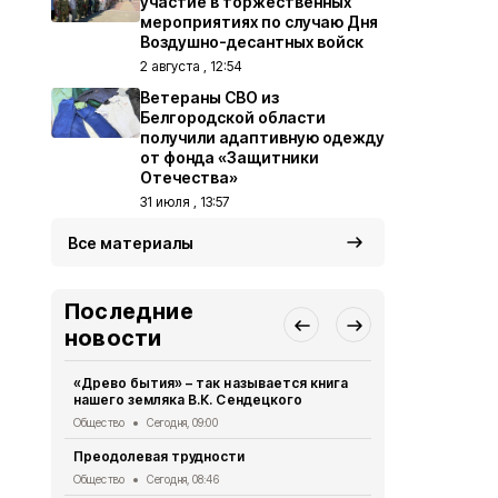
участие в торжественных
мероприятиях по случаю Дня
Воздушно-десантных войск
2 августа , 12:54
Ветераны СВО из
Белгородской области
получили адаптивную одежду
от фонда «Защитники
Отечества»
31 июля , 13:57
Все материалы
Последние
новости
«Древо бытия» – так называется книга
28 парней 
нашего земляка В.К. Сендецкого
участие в 
«Армата»
Общество
Сегодня, 09:00
Общество
Вч
Преодолевая трудности
Сотрудники
Общество
Сегодня, 08:46
правилах р