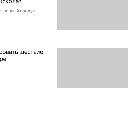
Оскола*
ственный продукт
ровать шествие
ире