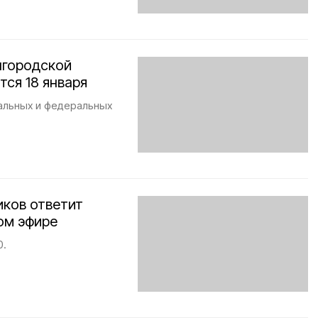
лгородской
тся 18 января
альных и федеральных
иков ответит
ом эфире
0.