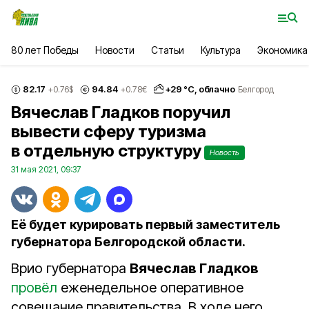
80 лет Победы
Новости
Статьи
Культура
Экономика
82.17
94.84
+
29
°С,
облачно
+0.76
$
+0.78
€
Белгород
Вячеслав Гладков поручил
вывести сферу туризма
в отдельную структуру
Новость
31 мая 2021, 09:37
Её будет курировать первый заместитель
губернатора Белгородской области.
Врио губернатора
Вячеслав Гладков
провёл
еженедельное оперативное
совещание правительства. В ходе него