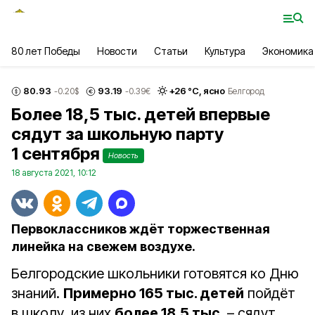
80 лет Победы
Новости
Статьи
Культура
Экономика
80.93
93.19
+
26
°С,
ясно
-0.20
$
-0.39
€
Белгород
Более 18,5 тыс. детей впервые
сядут за школьную парту
1 сентября
Новость
18 августа 2021, 10:12
Первоклассников ждёт торжественная
линейка на свежем воздухе.
Белгородские школьники готовятся ко Дню
знаний.
Примерно 165 тыс. детей
пойдёт
в школу, из них
более 18,5 тыс
. – сядут