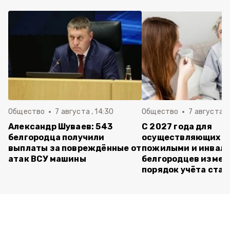
Общество
7 августа , 14:30
Общество
7 августа , 
Александр Шуваев: 543
С 2027 года для
белгородца получили
осуществляющих ух
выплаты за повреждённые от
пожилыми и инвал
атак ВСУ машины
белгородцев измен
порядок учёта ста