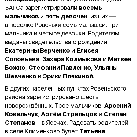
ЗАГСа зарегистрировали
восемь
мальчиков
и
пять девочек
, из них —
в посёлке Ровеньки семь малышей: три
мальчика и четыре девочки. Родителям
выданы свидетельства о рождении
Екатерины Верченко
и
Елисея
Соловьёва
,
Захара Колмыкова
и
Матвея
Божко
,
Стефании Павленко
,
Ульяны
Шевченко
и
Эрики Плякиной
.
В других населённых пунктах Ровеньского
района зарегистрировано шесть
новорождённых. Трое мальчиков:
Арсений
Ковальчук
,
Артём Стрельцов
и
Степан
Степанов
– в Ясенах. Радовать родителей
в селе Клименково будет
Татьяна