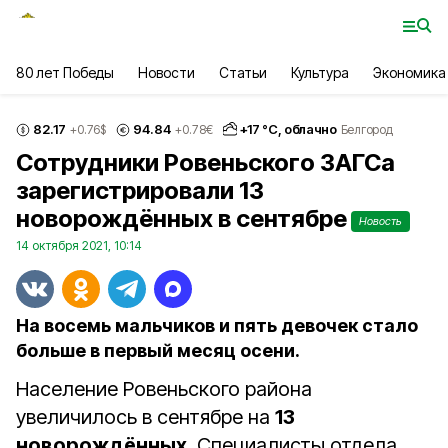
80 лет Победы
Новости
Статьи
Культура
Экономика
82.17
94.84
+
17
°С,
облачно
+0.76
$
+0.78
€
Белгород
Сотрудники Ровеньского ЗАГСа
зарегистрировали 13
новорождённых в сентябре
Новость
14 октября 2021, 10:14
На восемь мальчиков и пять девочек стало
больше в первый месяц осени.
Население Ровеньского района
увеличилось в сентябре на
13
новорождённых
. Специалисты отдела