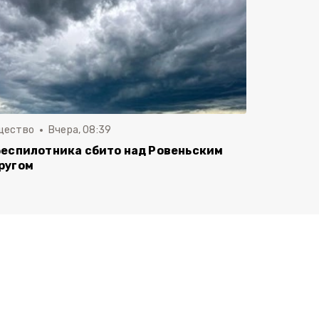
щество
Вчера, 08:39
беспилотника сбито над Ровеньским
ругом