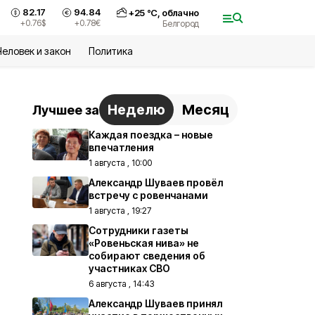
82.17
94.84
+
25
°С,
облачно
+0.76
$
+0.78
€
Белгород
Человек и закон
Политика
Неделю
Месяц
Лучшее за
Каждая поездка – новые
впечатления
1 августа , 10:00
Александр Шуваев провёл
встречу с ровенчанами
1 августа , 19:27
Сотрудники газеты
«Ровеньская нива» не
собирают сведения об
участниках СВО
6 августа , 14:43
Александр Шуваев принял