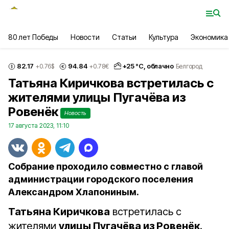
80 лет Победы
Новости
Статьи
Культура
Экономика
82.17
94.84
+
25
°С,
облачно
+0.76
$
+0.78
€
Белгород
Татьяна Киричкова встретилась с
жителями улицы Пугачёва из
Ровенёк
Новость
17 августа 2023, 11:10
Собрание проходило совместно с главой
администрации городского поселения
Александром Хлапониным.
Татьяна Киричкова
встретилась с
жителями
улицы Пугачёва из Ровенёк
.