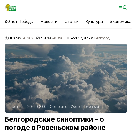
80 лет Победы
Новости
Статьи
Культура
Экономика
80.93
93.19
+
21
°С,
ясно
-0.20
$
-0.39
€
Белгород
1 сентября 2025, 08:00
Общество
Фото:
Шедеврум
Белгородские синоптики – о
погоде в Ровеньском районе