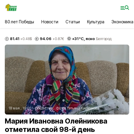
80 лет Победы
Новости
Статьи
Культура
Экономика
81.41
94.06
+
31
°С,
ясно
+0.48
$
+0.87
€
Белгород
18 мая , 10:00
Общество
Фото:
Татьяна Киричкова
Мария Ивановна Олейникова
отметила свой 98-й день