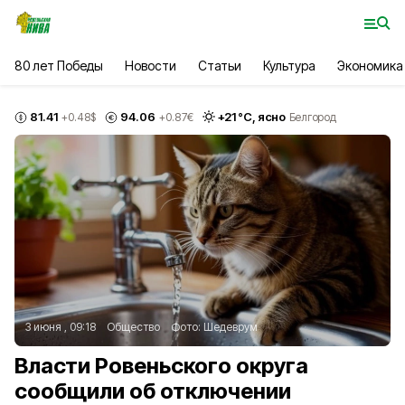
80 лет Победы
Новости
Статьи
Культура
Экономика
81.41
94.06
+
21
°С,
ясно
+0.48
$
+0.87
€
Белгород
3 июня , 09:18
Общество
Фото:
Шедеврум
Власти Ровеньского округа
сообщили об отключении