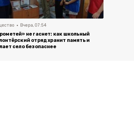
щество
Вчера, 07:54
рометей» не гаснет: как школьный
лонтёрский отряд хранит память и
лает село безопаснее