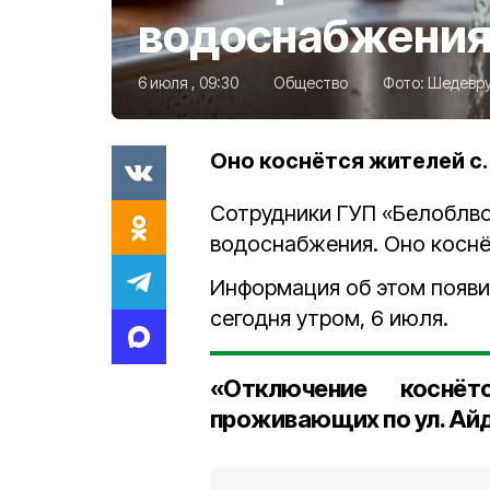
водоснабжени
6 июля , 09:30
Общество
Фото:
Шедевр
Оно коснётся жителей с
Сотрудники ГУП «Белоблв
водоснабжения. Оно коснё
Информация об этом появи
сегодня утром, 6 июля.
«Отключение коснёт
проживающих по ул. Айд