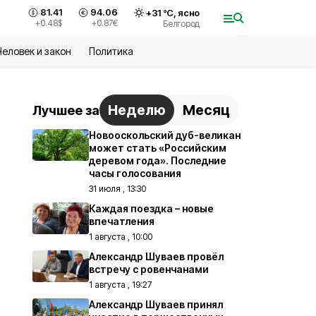
81.41
94.06
+
31
°С,
ясно
+0.48
$
+0.87
€
Белгород
Человек и закон
Политика
Неделю
Месяц
Лучшее за
Новооскольский дуб-великан
может стать «Российским
деревом года». Последние
часы голосования
31 июля , 13:30
Каждая поездка – новые
впечатления
1 августа , 10:00
Александр Шуваев провёл
встречу с ровенчанами
1 августа , 19:27
Александр Шуваев принял