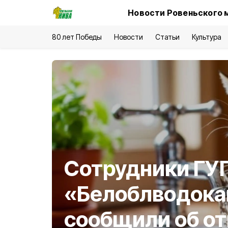
Новости Ровеньского 
80 лет Победы
Новости
Статьи
Культура
Сотрудники ГУ
«Белоблводока
сообщили об о