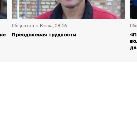
Общество
Вчера, 08:46
Об
 не
Преодолевая трудности
«П
во
де