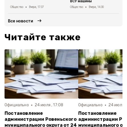
ВСУ машины
Общество
Вчера, 17:37
Общество
Вчера, 14:30
Все новости
Читайте также
Официально
24 июля , 17:08
Официально
24 июля ,
Постановление
Постановление
администрации Ровеньского
администрации Ро
муниципального округа от 24
муниципального окр