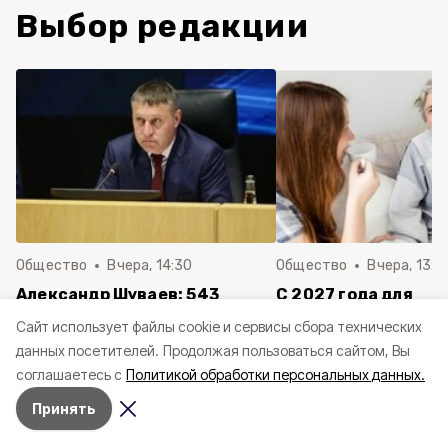
Выбор редакции
Общество
Вчера, 14:30
Общество
Вчера, 13:4
Александр Шуваев: 543
С 2027 года для
белгородца получили
осуществляющих ух
Cайт использует файлы cookie и сервисы сбора технических
выплаты за повреждённые от
пожилыми и инвал
данных посетителей.
Продолжая пользоваться сайтом, Вы
атак ВСУ машины
белгородцев измен
соглашаетесь с
Политикой обработки персональных данных.
порядок учёта ста
Принять