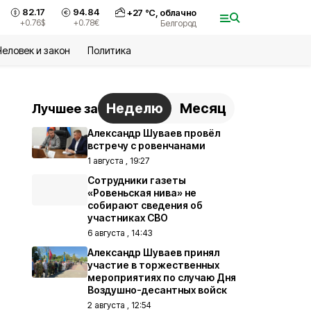
82.17
94.84
+
27
°С,
облачно
+0.76
$
+0.78
€
Белгород
Человек и закон
Политика
Неделю
Месяц
Лучшее за
Александр Шуваев провёл
встречу с ровенчанами
1 августа , 19:27
Сотрудники газеты
«Ровеньская нива» не
собирают сведения об
участниках СВО
6 августа , 14:43
Александр Шуваев принял
участие в торжественных
мероприятиях по случаю Дня
Воздушно-десантных войск
2 августа , 12:54