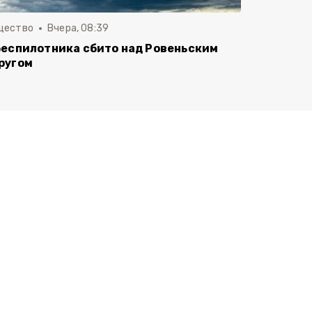
щество
Вчера, 08:39
беспилотника сбито над Ровеньским
ругом