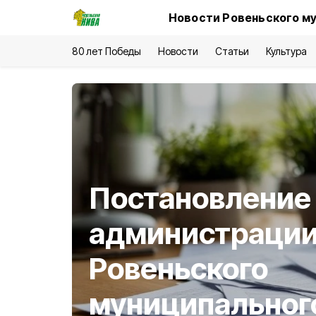
Новости Ровеньского му
80 лет Победы
Новости
Статьи
Культура
Постановление
администраци
Ровеньского
муниципального